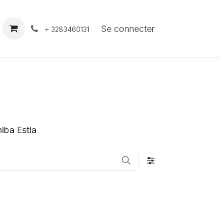
À propos
Contact
Se connecter
+ 3283460131
iba Estia