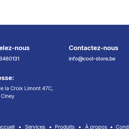
elez-nous
Contactez-nous
3460131
info@cool-store.be
esse:
e la Croix Limont 47C,
 Ciney
ccueil
•
Services
•
Produits
•
À propos
•
Condi