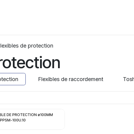
ation
Horeca
Services
Partenaires
Événements
lexibles de protection
rotection
otection
Flexibles de raccordement
Tosh
IBLE DE PROTECTION ø100MM
2PPSM-100U.10