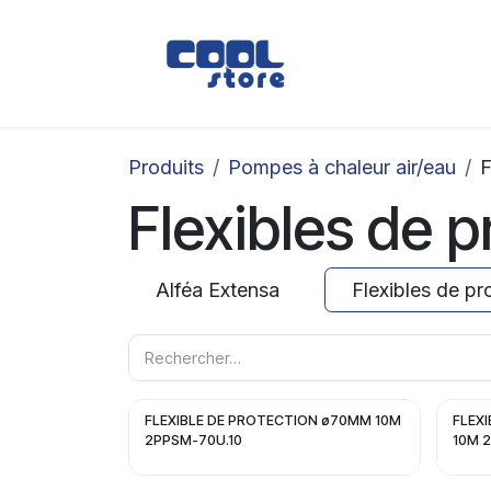
Se rendre au contenu
Boutique
Loc
Produits
Pompes à chaleur air/eau
F
Flexibles de p
Alféa Extensa
Flexibles de pr
FLEXIBLE DE PROTECTION ø70MM 10M
FLEX
2PPSM-70U.10
10M 