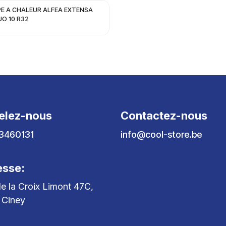
E A CHALEUR ALFEA EXTENSA
DUO 10 R32
elez-nous
Contactez-nous
3460131
info@cool-store.be
esse:
e la Croix Limont 47C,
 Ciney