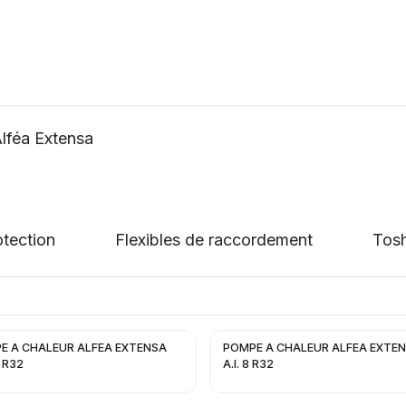
ation
Horeca
Services
Partenaires
Événements
lféa Extensa
otection
Flexibles de raccordement
Tosh
E A CHALEUR ALFEA EXTENSA
POMPE A CHALEUR ALFEA EXTE
0 R32
A.I. 8 R32