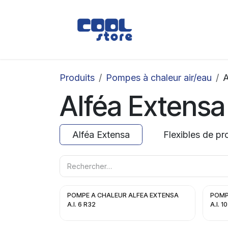
Se rendre au contenu
Boutique
Loc
Produits
Pompes à chaleur air/eau
A
Alféa Extensa
Alféa Extensa
Flexibles de pr
POMPE A CHALEUR ALFEA EXTENSA
POMP
A.I. 6 R32
A.I. 1