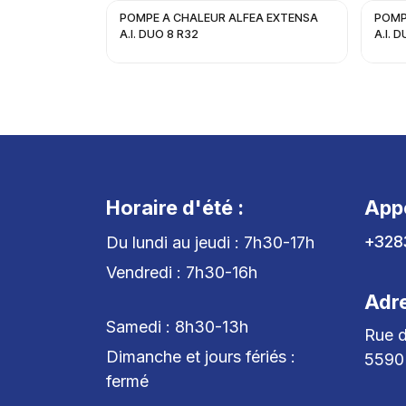
POMPE A CHALEUR ALFEA EXTENSA
POMP
A.I. DUO 8 R32
A.I. 
Horaire d'été :
App
+328
Du lundi au jeudi : 7h30-17h
Vendredi : 7h30-16h
Adr
Samedi : 8h30-13h
Rue d
Dimanche et jours fériés :
5590
fermé