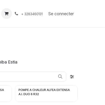
À propos
Contact
Se connecter
+ 3283460131
iba Estia
NSA
POMPE A CHALEUR ALFEA EXTENSA
A.I. DUO 6 R32