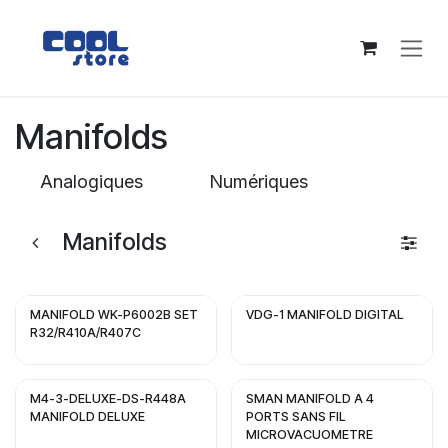
Se rendre au contenu
Manifolds
Analogiques
Numériques
Manifolds
MANIFOLD WK-P6002B SET
VDG-1 MANIFOLD DIGITAL
R32/R410A/R407C
M4-3-DELUXE-DS-R448A
SMAN MANIFOLD A 4
MANIFOLD DELUXE
PORTS SANS FIL
MICROVACUOMETRE