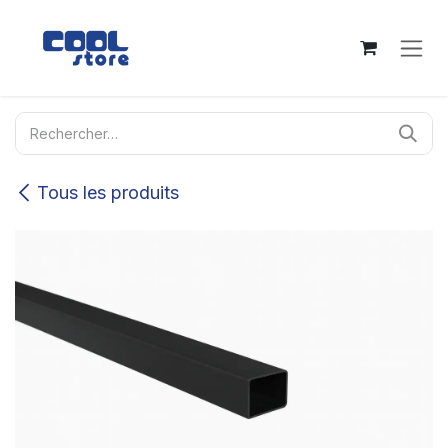
Se rendre au contenu
Tous les produits