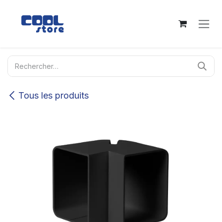
Se rendre au contenu
Tous les produits