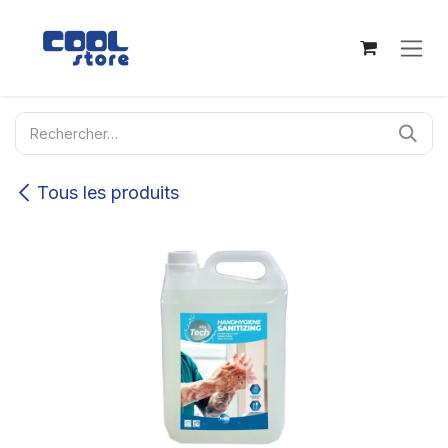
Se rendre au contenu
Tous les produits