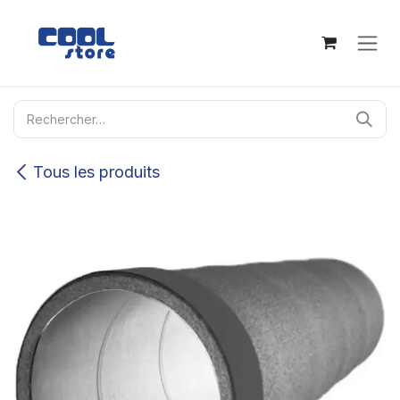
Se rendre au contenu
Tous les produits