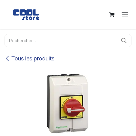
Se rendre au contenu
Tous les produits