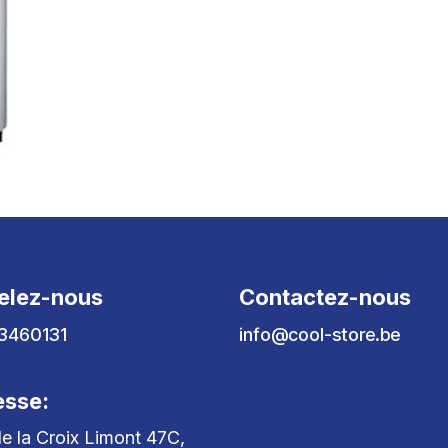
elez-nous
Contactez-nous
3460131
info@cool-store.be
esse:
e la Croix Limont 47C,