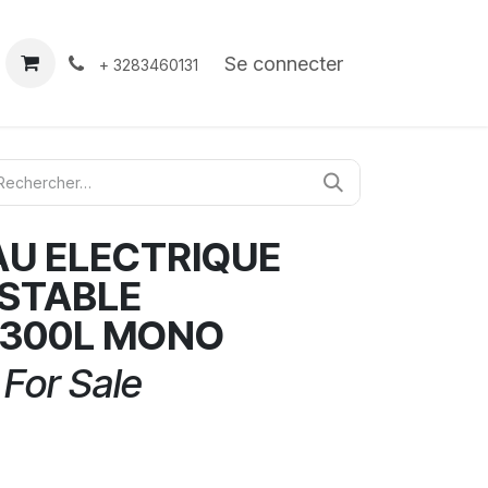
À propos
Contact
Se connecter
+ 3283460131
AU ELECTRIQUE
STABLE
 300L MONO
 For Sale