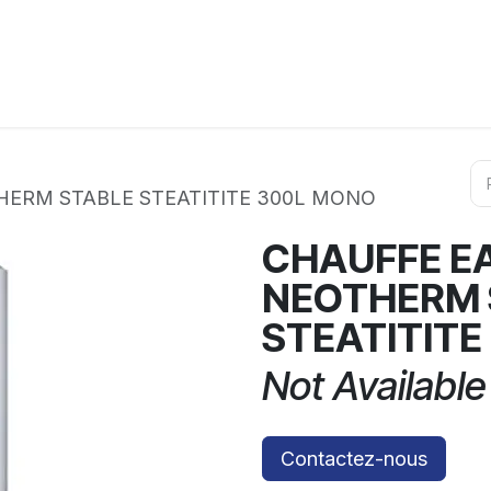
ation
Horeca
Services
Partenaires
Événements
HERM STABLE STEATITITE 300L MONO
CHAUFFE E
NEOTHERM 
STEATITITE
Not Available
Contactez-nous