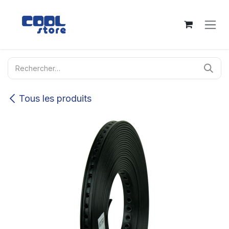
Se rendre au contenu
Tous les produits