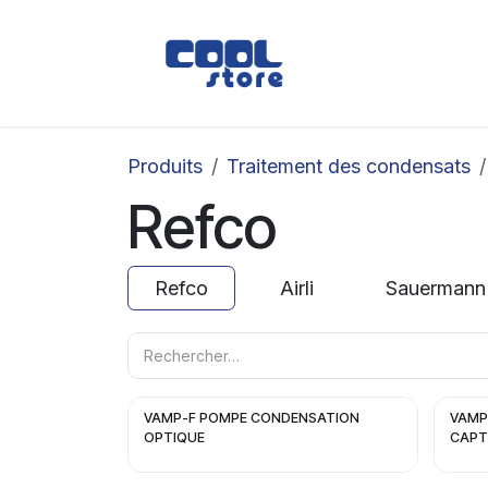
Se rendre au contenu
Boutique
Loc
Produits
Traitement des condensats
Refco
Refco
Airli
Sauermann
VAMP-F POMPE CONDENSATION
VAMP
OPTIQUE
CAPT