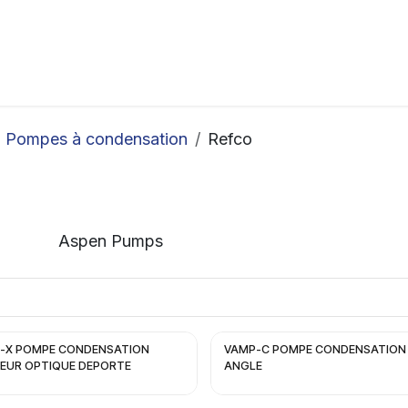
ation
Horeca
Services
Partenaires
Événements
Pompes à condensation
Refco
Aspen Pumps
-X POMPE CONDENSATION
VAMP-C POMPE CONDENSATION
EUR OPTIQUE DEPORTE
ANGLE