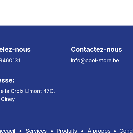
elez-nous
Contactez-nous
3460131
info@cool-store.be
esse:
e la Croix Limont 47C,
 Ciney
ccueil
•
Services
•
Produits
•
À propos
•
Condi