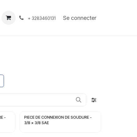
À propos
Contact
Se connecter
+ 3283460131
E -
PIECE DE CONNEXION DE SOUDURE -
3/8 x 3/8 SAE