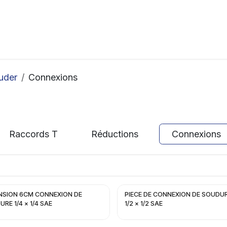
ation
Horeca
Services
Partenaires
Événements
uder
Connexions
Raccords T
Réductions
Connexions
NSION 6CM CONNEXION DE
PIECE DE CONNEXION DE SOUDUR
RE 1/4 x 1/4 SAE
1/2 x 1/2 SAE