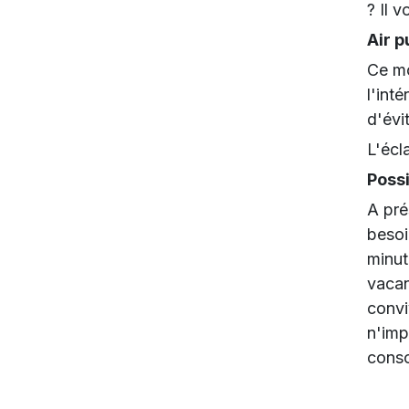
? Il 
Air p
Ce mo
l'int
d'évi
L'écl
Poss
A pré
besoi
minut
vacan
convi
n'imp
conso