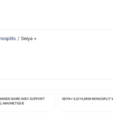
ation
Horeca
Services
Partenaires
Événements
osplits
Seiya +
ANDE NOIRE AVEC SUPPORT
SEIYA+ 5,0/+5,6KW MONOSPLIT 
L MAGNETIQUE