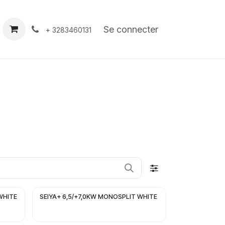
À propos
Contact
Se connecter
+ 3283460131
WHITE
SEIYA+ 6,5/+7,0KW MONOSPLIT WHITE