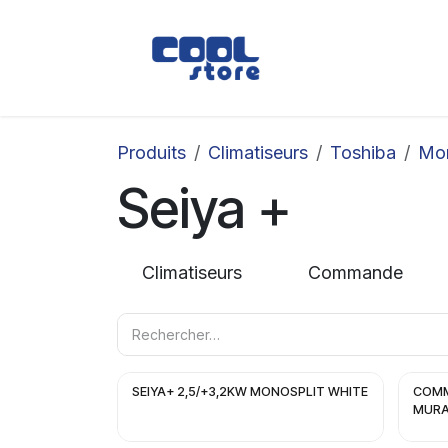
Se rendre au contenu
Boutique
Loc
Produits
Climatiseurs
Toshiba
Mon
Seiya +
Climatiseurs
Commande
SEIYA+ 2,5/+3,2KW MONOSPLIT WHITE
COMM
MURA