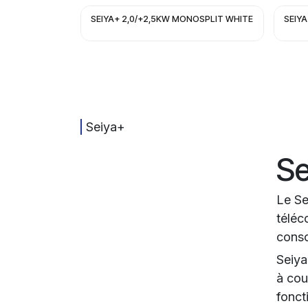
SEIYA+ 2,0/+2,5KW MONOSPLIT WHITE
SEIY
Seiya+
Se
Le Se
téléc
conso
Seiya
à cou
fonct