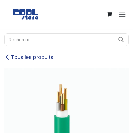
Se rendre au contenu
Tous les produits