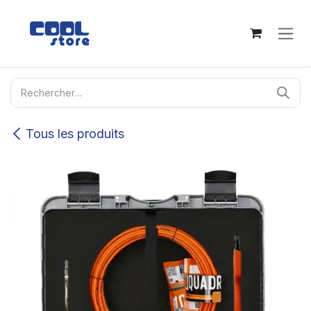
Se rendre au contenu
Tous les produits