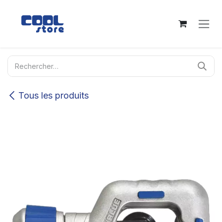
Se rendre au contenu
Tous les produits