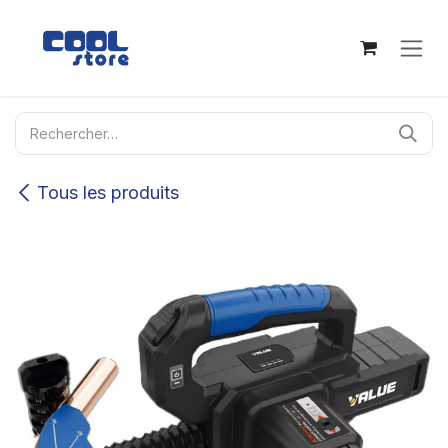
Se rendre au contenu
Tous les produits