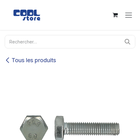
Se rendre au contenu
Tous les produits