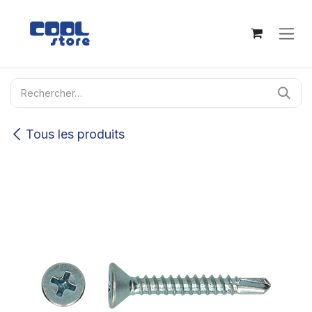
Se rendre au contenu
Tous les produits