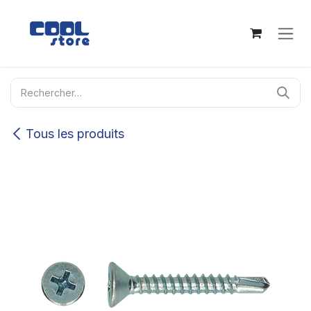
Se rendre au contenu
Tous les produits