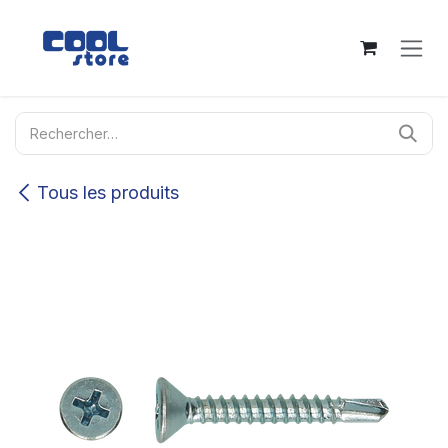
Se rendre au contenu
Tous les produits