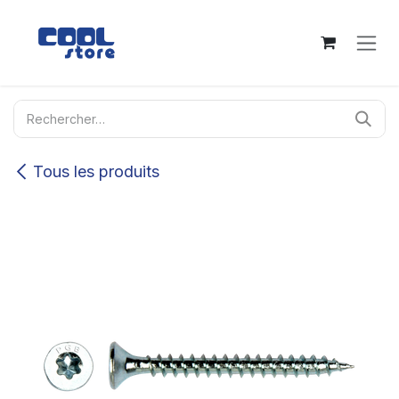
Se rendre au contenu
Tous les produits