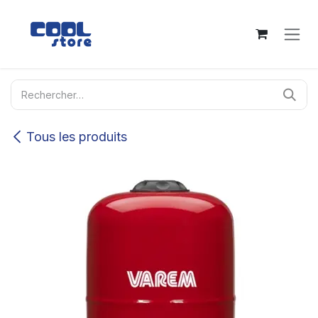
Se rendre au contenu
Tous les produits