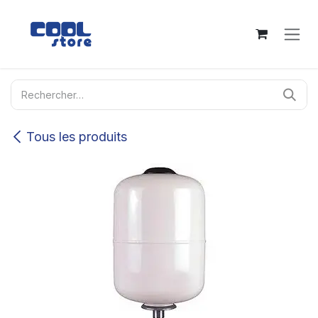
Se rendre au contenu
Tous les produits