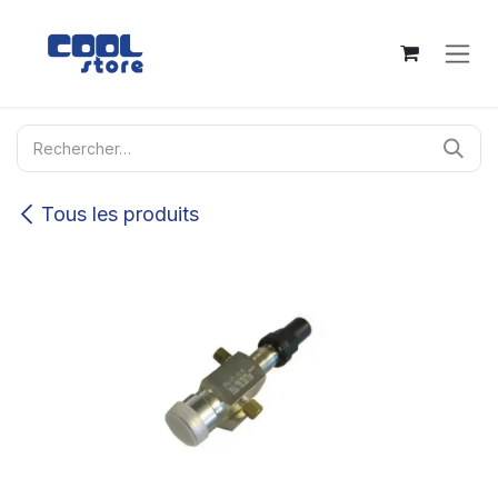
Se rendre au contenu
Tous les produits