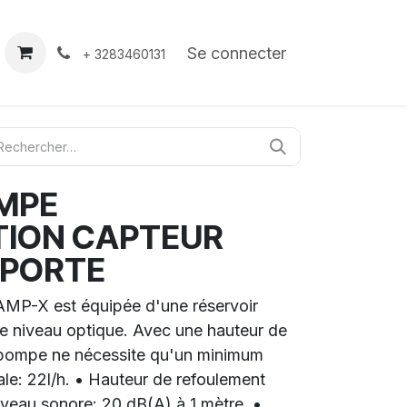
À propos
Contact
Se connecter
+ 3283460131
MPE
ION CAPTEUR
EPORTE
MP-X est équipée d'une réservoir
de niveau optique. Avec une hauteur de
pompe ne nécessite qu'un minimum
le: 22l/h. • Hauteur de refoulement
iveau sonore: 20 dB(A) à 1 mètre. •