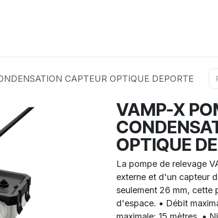
ation
Horeca
Services
Partenaires
Événements
ONDENSATION CAPTEUR OPTIQUE DEPORTE
VAMP-X PO
CONDENSAT
OPTIQUE D
La pompe de relevage VA
externe et d'un capteur 
seulement 26 mm, cette 
d'espace. • Débit maxima
maximale: 15 mètres. • N