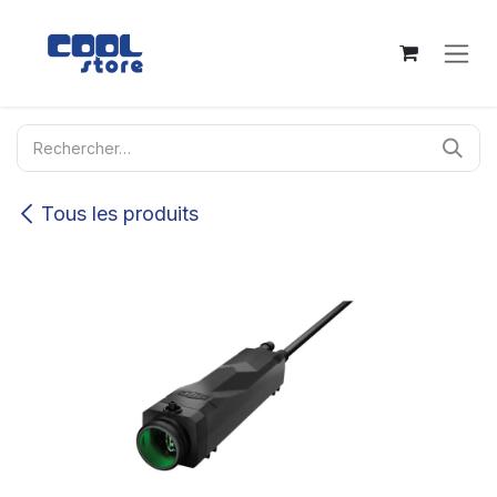
Se rendre au contenu
Tous les produits