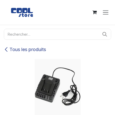
Se rendre au contenu
Tous les produits