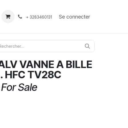
À propos
Contact
Se connecter
+ 3283460131
ALV VANNE A BILLE
R. HFC TV28C
 For Sale