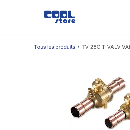
Se rendre au contenu
Boutique
Loc
Tous les produits
TV-28C T-VALV VA