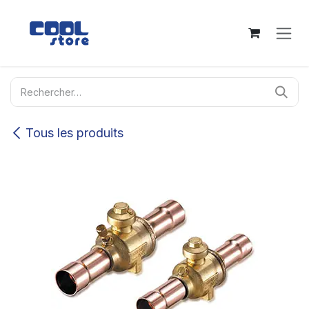
Se rendre au contenu
Tous les produits