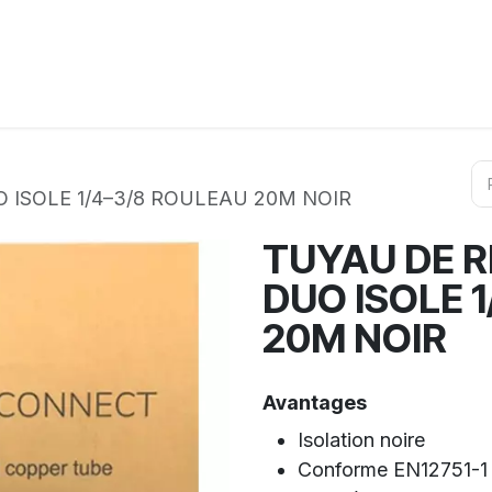
ation
Horeca
Services
Partenaires
Événements
 ISOLE 1/4–3/8 ROULEAU 20M NOIR
TUYAU DE 
DUO ISOLE 
20M NOIR
Avantages
Isolation noire
Conforme EN12751-1