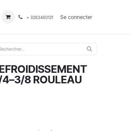
À propos
Contact
Se connecter
+ 3283460131
REFROIDISSEMENT
1/4–3/8 ROULEAU