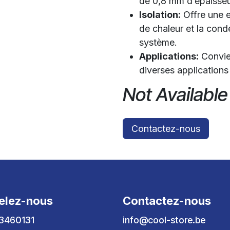
de 0,8 mm d’épaisseu
Isolation:
Offre une e
de chaleur et la conde
système.
Applications:
Convien
diverses applications 
Not Available
Contactez-nous
elez-nous
Contactez-nous
3460131
info@cool-store.be