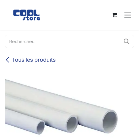
Se rendre au contenu
Tous les produits