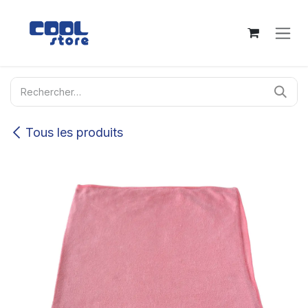
Se rendre au contenu
Tous les produits