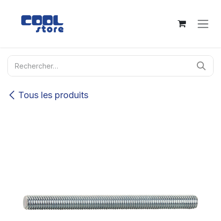
Se rendre au contenu
Tous les produits