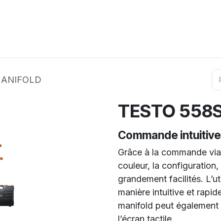
ation
Horeca
Services
Partenaires
Événements
MANIFOLD
TESTO 558S
Commande intuitive
Grâce à la commande via l
couleur, la configuration,
grandement facilités. L’ut
manière intuitive et rapid
manifold peut également êt
l’écran tactile.