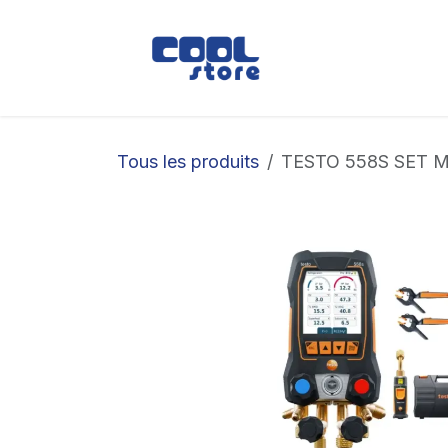
Se rendre au contenu
Boutique
Loc
Tous les produits
TESTO 558S SET 