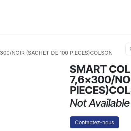
ation
Horeca
Services
Partenaires
Événements
300/NOIR (SACHET DE 100 PIECES)COLSON
SMART COL
7,6x300/NO
PIECES)CO
Not Available
Contactez-nous