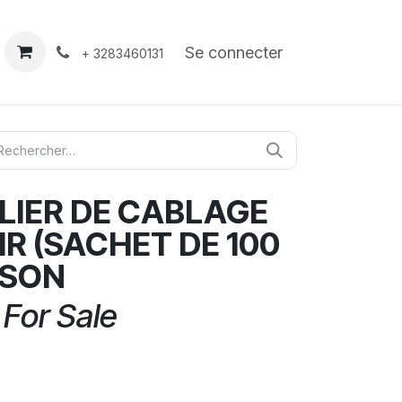
À propos
Contact
Se connecter
+ 3283460131
LIER DE CABLAGE
IR (SACHET DE 100
LSON
 For Sale