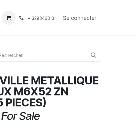
À propos
Contact
Se connecter
+ 3283460131
VILLE METALLIQUE
UX M6X52 ZN
5 PIECES)
 For Sale