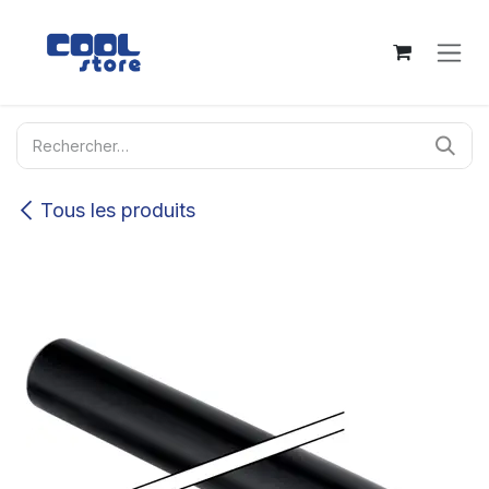
Se rendre au contenu
Tous les produits