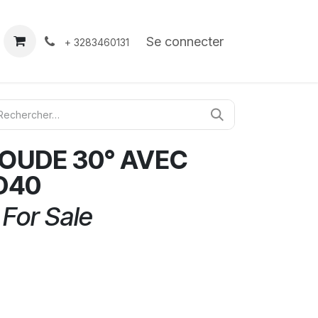
À propos
Contact
Se connecter
+ 3283460131
COUDE 30° AVEC
D40
 For Sale