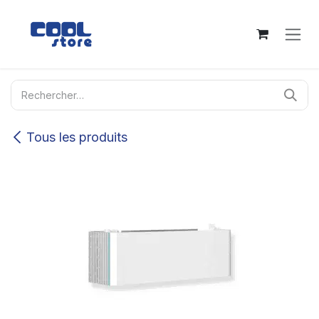
Se rendre au contenu
Tous les produits