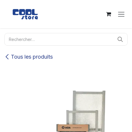
Se rendre au contenu
Tous les produits