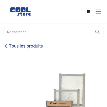
Se rendre au contenu
Tous les produits