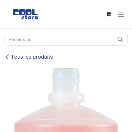
Se rendre au contenu
Tous les produits