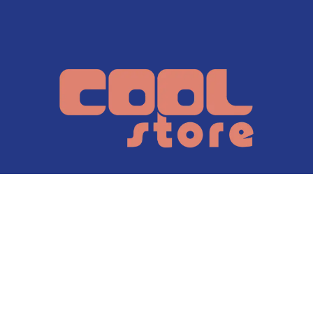
Page d'accueil
•
Services
•
Produits
•
À
propos
•
Conditions générales de vente
•
Politique vie privée
Copyright © Dphi2025
Généré par
- Le #1
Open Source