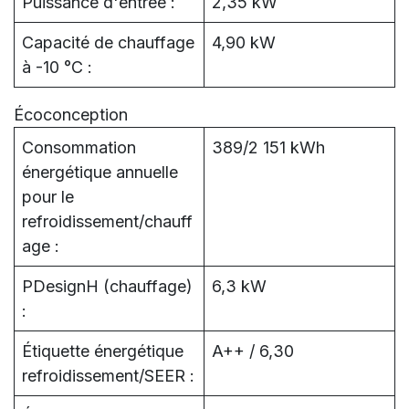
Puissance d'entrée :
2,35 kW
Capacité de chauffage
4,90 kW
à -10 °C :
Écoconception
Consommation
389/2 151 kWh
énergétique annuelle
pour le
refroidissement/chauff
age :
PDesignH (chauffage)
6,3 kW
:
Étiquette énergétique
A++ / 6,30
refroidissement/SEER :