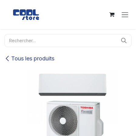
Se rendre au contenu
Tous les produits