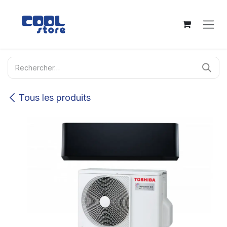
Se rendre au contenu
Tous les produits