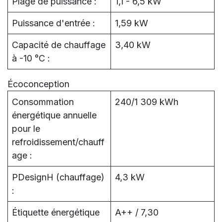
Plage de puissance :
1,1 - 6,5 kW
Puissance d'entrée :
1,59 kW
Capacité de chauffage
3,40 kW
à -10 °C :
Écoconception
Consommation
240/1 309 kWh
énergétique annuelle
pour le
refroidissement/chauff
age :
PDesignH (chauffage)
4,3 kW
:
Étiquette énergétique
A++ / 7,30