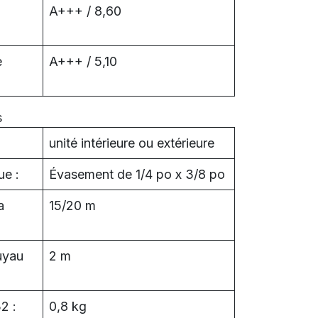
A+++ / 8,60
e
A+++ / 5,10
s
unité intérieure ou extérieure
ue :
Évasement de 1/4 po x 3/8 po
a
15/20 m
uyau
2 m
2 :
0,8 kg