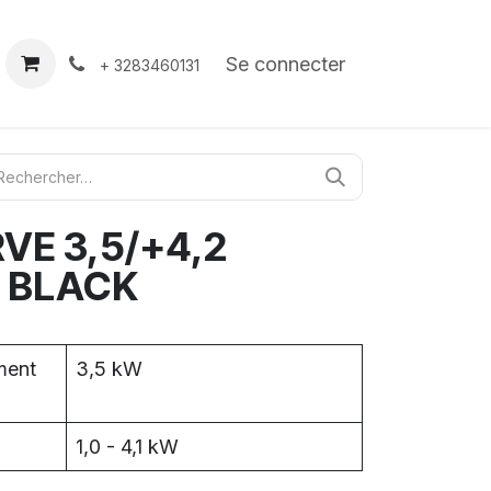
À propos
Contact
Se connecter
+ 3283460131
VE 3,5/+4,2
 BLACK
ment
3,5 kW
1,0 - 4,1 kW