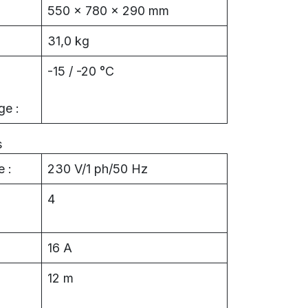
550 x 780 x 290 mm
31,0 kg
-15 / -20 °C
ge :
s
 :
230 V/1 ph/50 Hz
4
16 A
12 m