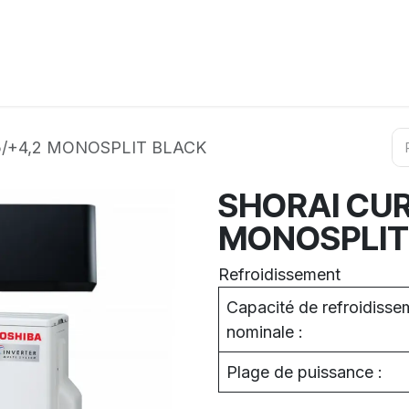
ation
Horeca
Services
Partenaires
Événements
5/+4,2 MONOSPLIT BLACK
SHORAI CUR
MONOSPLIT
Refroidissement
Capacité de refroidisse
nominale :
Plage de puissance :