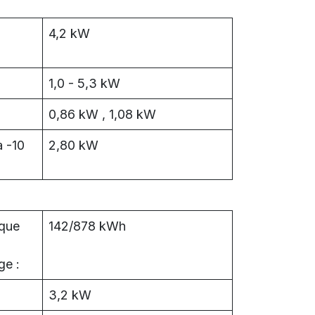
4,2 kW
1,0 - 5,3 kW
0,86 kW , 1,08 kW
à -10
2,80 kW
que
142/878 kWh
ge :
3,2 kW