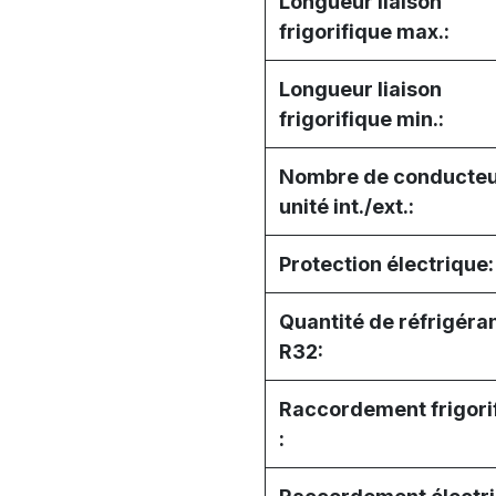
Longueur liaison
frigorifique max.:
Longueur liaison
frigorifique min.:
Nombre de conducte
unité int./ext.:
Protection électrique:
Quantité de réfrigéra
R32:
Raccordement frigori
: