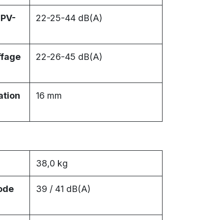
-PV-
22-25-44 dB(A)
ffage
22-26-45 dB(A)
tion
16 mm
38,0 kg
ode
39 / 41 dB(A)