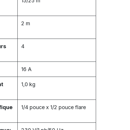
15/25 m
2 m
urs
4
16 A
nt
1,0 kg
fique
1/4 pouce x 1/2 pouce flare