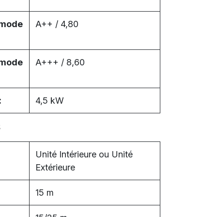
 mode
A++ / 4,80
 mode
A+++ / 8,60
:
4,5 kW
S
Unité Intérieure ou Unité
Extérieure
15 m