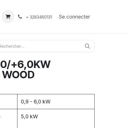
À propos
Contact
Se connecter
+ 3283460131
5,0/+6,0KW
T WOOD
0,9 - 6,0 kW
e
5,0 kW