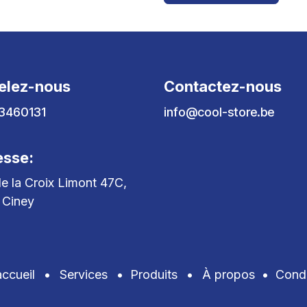
elez-nous
Contactez-nous
3460131
info@cool-store.be
esse:
e la Croix Limont 47C,
 Ciney
ccueil
•
Services
•
Produits
•
À propos
•
Condi