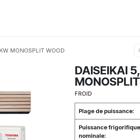
ation
Horeca
Services
Partenaires
Événements
6,0KW MONOSPLIT WOOD
DAISEIKAI 
MONOSPLI
FROID
Plage de puissance:
Puissance frigorifiqu
nominale: