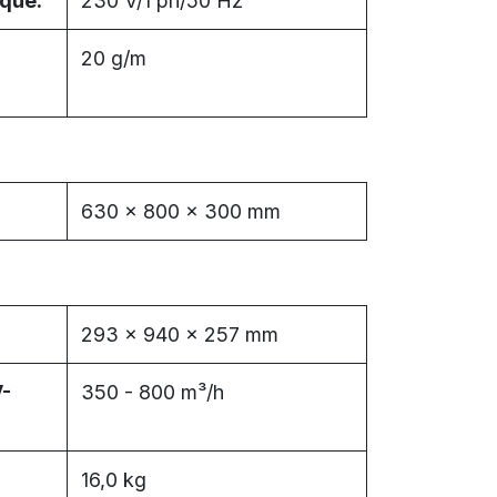
que:
230 V/1 ph/50 Hz
20 g/m
630 x 800 x 300 mm
293 x 940 x 257 mm
V-
350 - 800 m³/h
16,0 kg