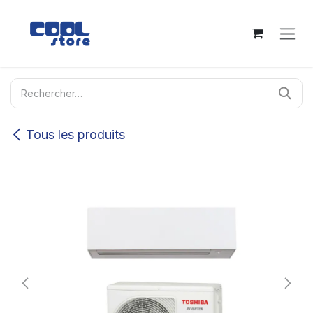
Se rendre au contenu
Tous les produits