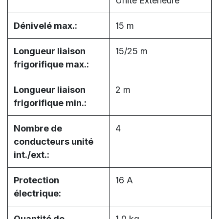
Unité Extérieure
Dénivelé max.:
15 m
Longueur liaison
15/25 m
frigorifique max.:
Longueur liaison
2 m
frigorifique min.:
Nombre de
4
conducteurs unité
int./ext.:
Protection
16 A
électrique:
Quantité de
1,0 kg