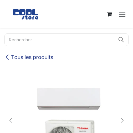
Se rendre au contenu
Tous les produits